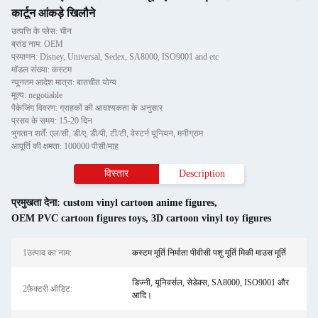
कार्टून आंकड़े खिलौने
उत्पत्ति के प्लेस: चीन
ब्रांड नाम: OEM
प्रमाणन: Disney, Universal, Sedex, SA8000, ISO9001 and etc
मॉडल संख्या: कस्टम
न्यूनतम आदेश मात्रा: बातचीत योग्य
मूल्य: negotiable
पैकेजिंग विवरण: ग्राहकों की आवश्यकता के अनुसार
प्रसव के समय: 15-20 दिन
भुगतान शर्तें: एल/सी, डी/ए, डी/पी, टी/टी, वेस्टर्न यूनियन, मनीग्राम
आपूर्ति की क्षमता: 100000 पीसी/माह
विस्तार
Description
प्रमुखता देना:
custom vinyl cartoon anime figures
,
OEM PVC cartoon figures toys
,
3D cartoon vinyl toy figures
1उत्पाद का नाम:
कस्टम मूर्ति निर्माता पीवीसी पशु मूर्ति मिकी माउस मूर्ति
डिज्नी, यूनिवर्सल, सेडेक्स, SA8000, ISO9001 और
2फ़ैक्टरी ऑडिट:
आदि।