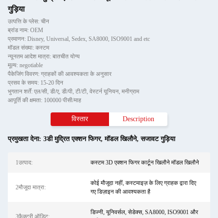
गुड़िया
उत्पत्ति के प्लेस: चीन
ब्रांड नाम: OEM
प्रमाणन: Disney, Universal, Sedex, SA8000, ISO9001 and etc
मॉडल संख्या: कस्टम
न्यूनतम आदेश मात्रा: बातचीत योग्य
मूल्य: negotiable
पैकेजिंग विवरण: ग्राहकों की आवश्यकता के अनुसार
प्रसव के समय: 15-20 दिन
भुगतान शर्तें: एल/सी, डी/ए, डी/पी, टी/टी, वेस्टर्न यूनियन, मनीग्राम
आपूर्ति की क्षमता: 100000 पीसी/माह
विस्तार
Description
प्रमुखता देना:
3डी मुद्रित एक्शन फिगर
,
मॉडल खिलौने
,
सजावट गुड़िया
1उत्पाद:
कस्टम 3D एक्शन फिगर कार्टून खिलौने मॉडल खिलौने
कोई मौजूदा नहीं, कस्टमाइज़ के लिए ग्राहक द्वारा दिए
2मौजूदा मात्रा:
गए डिज़ाइन की आवश्यकता है
डिज्नी, यूनिवर्सल, सेडेक्स, SA8000, ISO9001 और
3फ़ैक्टरी ऑडिट: