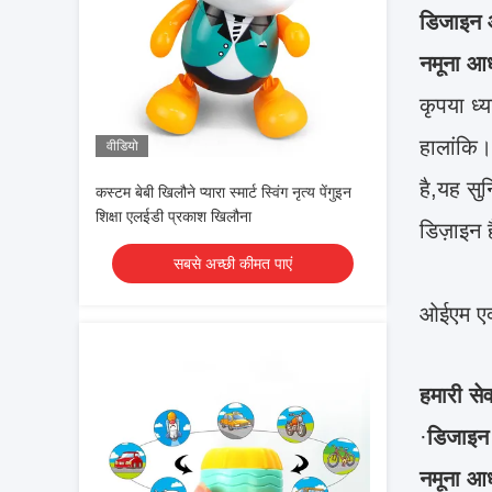
डिजाइन 
नमूना आ
कृपया ध्
हालांकि।
वीडियो
है,यह स
कस्टम बेबी खिलौने प्यारा स्मार्ट स्विंग नृत्य पेंगुइन
शिक्षा एलईडी प्रकाश खिलौना
डिज़ाइन 
सबसे अच्छी कीमत पाएं
ओईएम एक
हमारी सेव
·
डिजाइन
नमूना आ