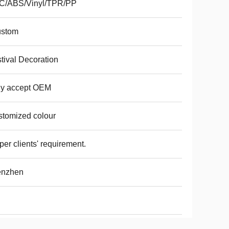
C/ABS/Vinyl/TPR/PP
ustom
tival Decoration
ly accept OEM
tomized colour
per clients' requirement.
enzhen