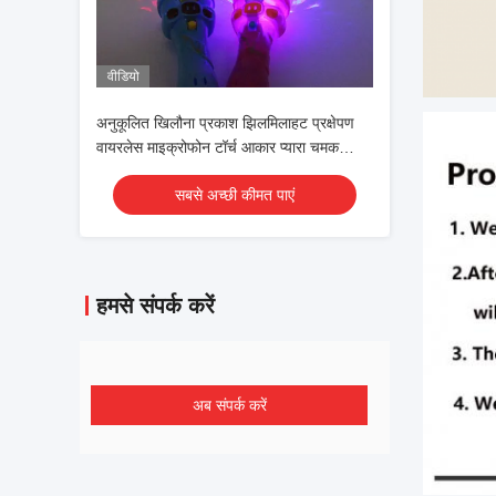
वीडियो
अनुकूलित खिलौना प्रकाश झिलमिलाहट प्रक्षेपण
वायरलेस माइक्रोफोन टॉर्च आकार प्यारा चमक
खिलौना
सबसे अच्छी कीमत पाएं
हमसे संपर्क करें
अब संपर्क करें