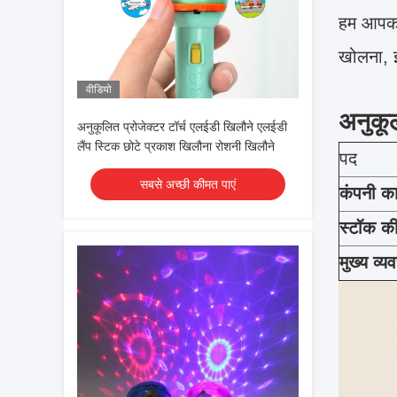
हम आपको 
खोलना, इ
वीडियो
अनुकू
अनुकूलित प्रोजेक्टर टॉर्च एलईडी खिलौने एलईडी
लैंप स्टिक छोटे प्रकाश खिलौना रोशनी खिलौने
पद
सबसे अच्छी कीमत पाएं
कंपनी का
स्टॉक की
मुख्य व्य