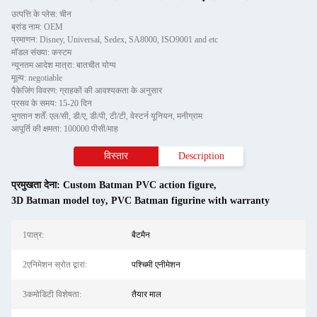
उत्पत्ति के प्लेस: चीन
ब्रांड नाम: OEM
प्रमाणन: Disney, Universal, Sedex, SA8000, ISO9001 and etc
मॉडल संख्या: कस्टम
न्यूनतम आदेश मात्रा: बातचीत योग्य
मूल्य: negotiable
पैकेजिंग विवरण: ग्राहकों की आवश्यकता के अनुसार
प्रसव के समय: 15-20 दिन
भुगतान शर्तें: एल/सी, डी/ए, डी/पी, टी/टी, वेस्टर्न यूनियन, मनीग्राम
आपूर्ति की क्षमता: 100000 पीसी/माह
विस्तार
Description
प्रमुखता देना:
Custom Batman PVC action figure
,
3D Batman model toy
,
PVC Batman figurine with warranty
1पात्र:
बैटमैन
2एनिमेशन स्रोत द्वारा:
पश्चिमी एनीमेशन
3कमोडिटी विशेषता:
तैयार माल