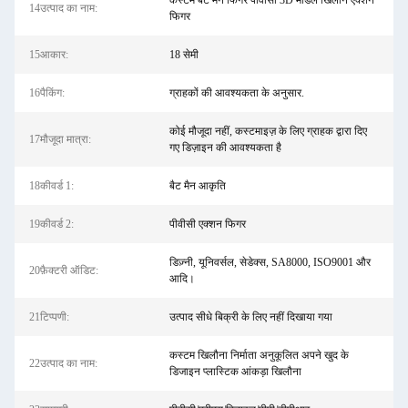
कस्टम बैट मैन फिगर पीवीसी 3D मॉडल खिलौने एक्शन
14उत्पाद का नाम:
फिगर
15आकार:
18 सेमी
16पैकिंग:
ग्राहकों की आवश्यकता के अनुसार.
कोई मौजूदा नहीं, कस्टमाइज़ के लिए ग्राहक द्वारा दिए
17मौजूदा मात्रा:
गए डिज़ाइन की आवश्यकता है
18कीवर्ड 1:
बैट मैन आकृति
19कीवर्ड 2:
पीवीसी एक्शन फिगर
डिज़्नी, यूनिवर्सल, सेडेक्स, SA8000, ISO9001 और
20फ़ैक्टरी ऑडिट:
आदि।
21टिप्पणी:
उत्पाद सीधे बिक्री के लिए नहीं दिखाया गया
कस्टम खिलौना निर्माता अनुकूलित अपने खुद के
22उत्पाद का नाम:
डिजाइन प्लास्टिक आंकड़ा खिलौना