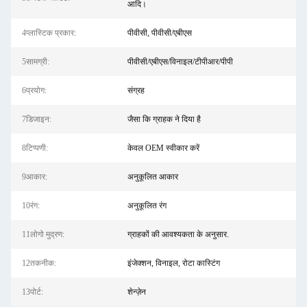
आदि।
4प्लास्टिक प्रकार:
पीवीसी, पीवीसी/एबीएस
5सामग्री:
पीवीसी/एबीएस/विनाइल/टीपीआर/पीपी
6प्रयोग:
संग्रह
7डिजाइन:
जैसा कि ग्राहक ने दिया है
8टिप्पणी:
केवल OEM स्वीकार करें
9आकार:
अनुकूलित आकार
10रंग:
अनुकूलित रंग
11लोगो मुद्रण:
ग्राहकों की आवश्यकता के अनुसार.
12तकनीक:
इंजेक्शन, विनाइल, रोटा कास्टिंग
13पोर्ट:
शेन्ज़ेन