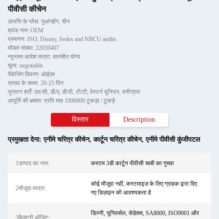
पीवीसी कीचेन
उत्पत्ति के प्लेस: गुआंग्डोंग, चीन
ब्रांड नाम: OEM
प्रमाणन: ISO, Disney, Sedex and NBCU audits.
मॉडल संख्या: 22050407
न्यूनतम आदेश मात्रा: बातचीत योग्य
मूल्य: negotiable
पैकेजिंग विवरण: ओईएम
प्रसव के समय: 20-25 दिन
भुगतान शर्तें: एल/सी, डी/ए, डी/पी, टी/टी, वेस्टर्न यूनियन, मनीग्राम
आपूर्ति की क्षमता: प्रति माह 1000000 टुकड़ा / टुकड़े
विस्तार
Description
प्रमुखता देना:
एनीमे चरित्र कीचेन
,
कार्टून चरित्र कीचेन
,
एनीमे पीवीसी कुंजीपटल
1उत्पाद का नाम:
कस्टम 3डी कार्टून पीवीसी चाबी का गुच्छा
कोई मौजूदा नहीं, कस्टमाइज़ के लिए ग्राहक द्वारा दिए
2मौजूदा मात्रा:
गए डिज़ाइन की आवश्यकता है
डिज्नी, यूनिवर्सल, सेडेक्स, SA8000, ISO9001 और
3फ़ैक्टरी ऑडिट: