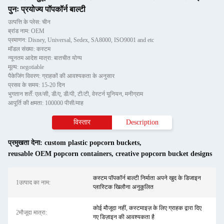
पुनः प्रयोज्य पॉपकॉर्न बाल्टी
उत्पत्ति के प्लेस: चीन
ब्रांड नाम: OEM
प्रमाणन: Disney, Universal, Sedex, SA8000, ISO9001 and etc
मॉडल संख्या: कस्टम
न्यूनतम आदेश मात्रा: बातचीत योग्य
मूल्य: negotiable
पैकेजिंग विवरण: ग्राहकों की आवश्यकता के अनुसार
प्रसव के समय: 15-20 दिन
भुगतान शर्तें: एल/सी, डी/ए, डी/पी, टी/टी, वेस्टर्न यूनियन, मनीग्राम
आपूर्ति की क्षमता: 100000 पीसी/माह
विस्तार
Description
प्रमुखता देना:
custom plastic popcorn buckets
,
reusable OEM popcorn containers
,
creative popcorn bucket designs
कस्टम पॉपकॉर्न बाल्टी निर्माता अपने खुद के डिजाइन
1उत्पाद का नाम:
प्लास्टिक खिलौना अनुकूलित
कोई मौजूदा नहीं, कस्टमाइज़ के लिए ग्राहक द्वारा दिए
2मौजूदा मात्रा:
गए डिज़ाइन की आवश्यकता है