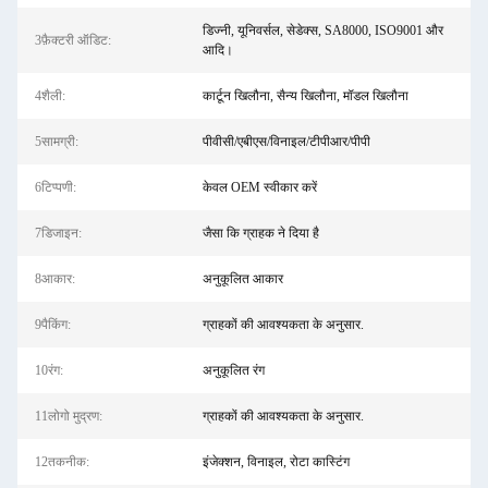
डिज्नी, यूनिवर्सल, सेडेक्स, SA8000, ISO9001 और
3फ़ैक्टरी ऑडिट:
आदि।
4शैली:
कार्टून खिलौना, सैन्य खिलौना, मॉडल खिलौना
5सामग्री:
पीवीसी/एबीएस/विनाइल/टीपीआर/पीपी
6टिप्पणी:
केवल OEM स्वीकार करें
7डिजाइन:
जैसा कि ग्राहक ने दिया है
8आकार:
अनुकूलित आकार
9पैकिंग:
ग्राहकों की आवश्यकता के अनुसार.
10रंग:
अनुकूलित रंग
11लोगो मुद्रण:
ग्राहकों की आवश्यकता के अनुसार.
12तकनीक:
इंजेक्शन, विनाइल, रोटा कास्टिंग