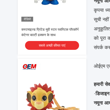
नमूना आ
कृपया ध्
सूची नही
वीडियो
अनुकूलि
कस्टमाइज्ड प्रिंटेड मूवी स्टार प्लास्टिक पॉपकॉर्न
कंटेनर बाल्टी ढक्कन के साथ
को पूरा 
सबसे अच्छी कीमत पाएं
संपर्क कर
ओईएम एक
हमारी सेव
·
डिजाइन
नमूना आ