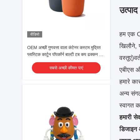
उत्पाद
हम एक OE
वीडियो
खिलौने, 
OEM अच्छी गुणवत्ता वाला कंटेनर कस्टम मुद्रित
प्लास्टिक कार्टून पॉपकॉर्न बाल्टी टब कप ढक्कन के
वस्तुएं)
साथ प्रचार के लिए
सबसे अच्छी कीमत पाएं
एबीएस और 
हमारे क
अन्य संग
स्वागत क
हमारी सेव
डिजाइन 