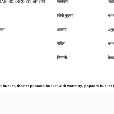
क्स, SA8000, ISO9001 और आदि।
सामग्री:
पीव
लोगो मुद्रण:
ग्र
टिंग
आकार:
अनु
पैकिंग:
ग्र
टिप्पणी:
केव
,
,
n bucket
theater popcorn bucket with warranty
popcorn bucket f