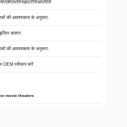
ीसी/एबीएस/विनाइल/टीपीआर/पीपी
ाहकों की आवश्यकता के अनुसार.
कूलित आकार
ाहकों की आवश्यकता के अनुसार.
ल OEM स्वीकार करें
or movie theaters