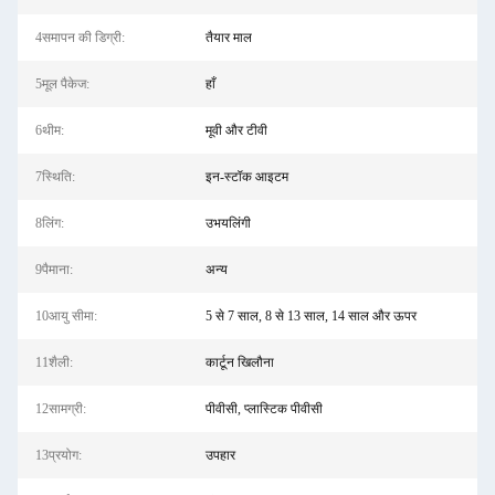
4समापन की डिग्री:
तैयार माल
5मूल पैकेज:
हाँ
6थीम:
मूवी और टीवी
7स्थिति:
इन-स्टॉक आइटम
8लिंग:
उभयलिंगी
9पैमाना:
अन्य
10आयु सीमा:
5 से 7 साल, 8 से 13 साल, 14 साल और ऊपर
11शैली:
कार्टून खिलौना
12सामग्री:
पीवीसी, प्लास्टिक पीवीसी
13प्रयोग:
उपहार