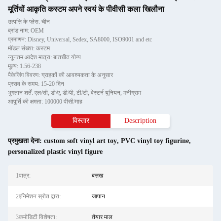
मूर्तियों आकृति कस्टम अपने स्वयं के पीवीसी कला खिलौना
उत्पत्ति के प्लेस: चीन
ब्रांड नाम: OEM
प्रमाणन: Disney, Universal, Sedex, SA8000, ISO9001 and etc
मॉडल संख्या: कस्टम
न्यूनतम आदेश मात्रा: बातचीत योग्य
मूल्य: 1.56-238
पैकेजिंग विवरण: ग्राहकों की आवश्यकता के अनुसार
प्रसव के समय: 15-20 दिन
भुगतान शर्तें: एल/सी, डी/ए, डी/पी, टी/टी, वेस्टर्न यूनियन, मनीग्राम
आपूर्ति की क्षमता: 100000 पीसी/माह
विस्तार
Description
प्रमुखता देना:
custom soft vinyl art toy
,
PVC vinyl toy figurine
,
personalized plastic vinyl figure
1पात्र:
बत्तख
2एनिमेशन स्रोत द्वारा:
जापान
3कमोडिटी विशेषता:
तैयार माल