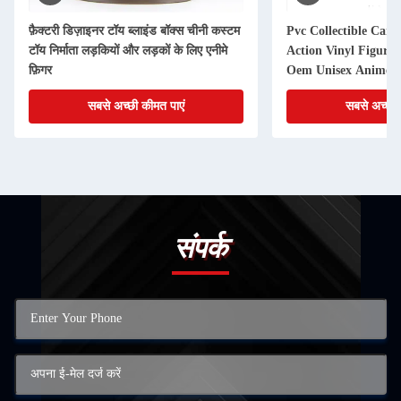
फ़ैक्टरी डिज़ाइनर टॉय ब्लाइंड बॉक्स चीनी कस्टम
Pvc Collectible Cart
टॉय निर्माता लड़कियों और लड़कों के लिए एनीमे
Action Vinyl Figur
फ़िगर
Oem Unisex Anime 
Logo Personalized 3
सबसे अच्छी कीमत पाएं
सबसे अच्छी 
संपर्क