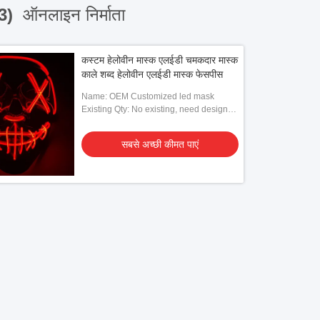
3)
ऑनलाइन निर्माता
कस्टम हेलोवीन मास्क एलईडी चमकदार मास्क
काले शब्द हेलोवीन एलईडी मास्क फेसपीस
Name: OEM Customized led mask
Existing Qty: No existing, need designs
given by client to customized
सबसे अच्छी कीमत पाएं