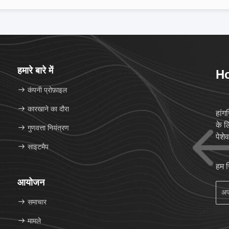
हमारे बारे में
Ho
कंपनी प्रोफ़ाइल
कारखाने का दौरा
हांग
के ल
गुणवत्ता नियंत्रण
पेशे
साइटमैप
हम 
आयोजन
समाचार
मामले