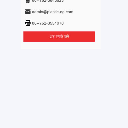
86--752-3843523
admin@plastic-eg.com
86--752-3554978
अब संपर्क करें