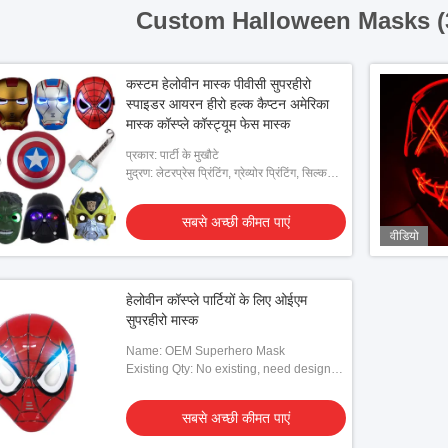
Custom Halloween Masks (
कस्टम हेलोवीन मास्क पीवीसी सुपरहीरो
स्पाइडर आयरन हीरो हल्क कैप्टन अमेरिका
मास्क कॉस्प्ले कॉस्ट्यूम फेस मास्क
प्रकार: पार्टी के मुखौटे
मुद्रण: लेटरप्रेस प्रिंटिंग, ग्रेव्योर प्रिंटिंग, सिल्क
स्क्रीन प्रिंटिंग
सबसे अच्छी कीमत पाएं
वीडियो
हेलोवीन कॉस्प्ले पार्टियों के लिए ओईएम
सुपरहीरो मास्क
Name: OEM Superhero Mask
Existing Qty: No existing, need designs
given by client to customized
सबसे अच्छी कीमत पाएं