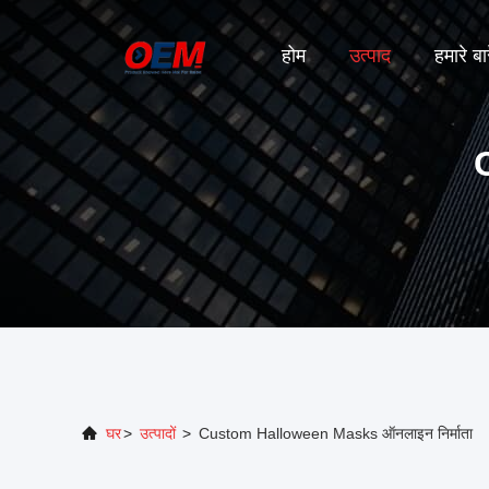
होम
उत्पाद
हमारे बारे
घर
>
उत्पादों
>
Custom Halloween Masks ऑनलाइन निर्माता