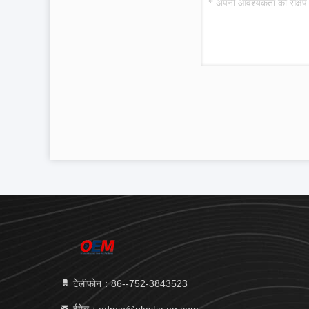
टेलीफोन：86--752-3843523