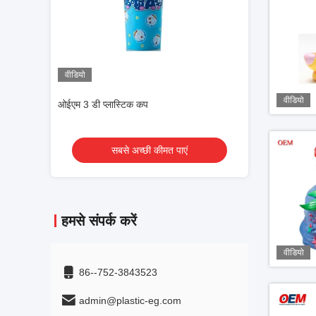
वीडियो
वीडियो
वीडियो
ओईएम 3 डी प्लास्टिक कप
ओईएम 3 डी प्लास्टि
एं
सबसे अच्छी कीमत पाएं
सबसे 
हमसे संपर्क करें
वीडियो
86--752-3843523
admin@plastic-eg.com