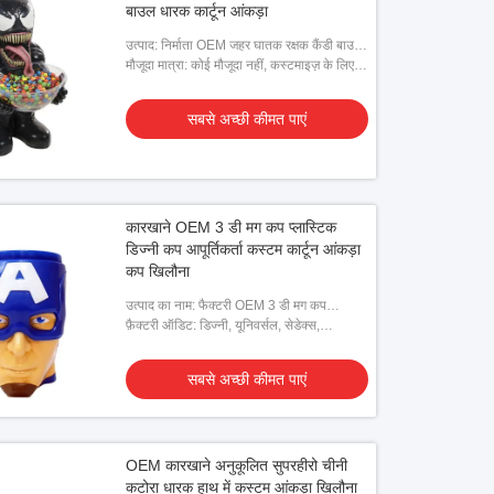
बाउल धारक कार्टून आंकड़ा
उत्पाद: निर्माता OEM जहर घातक रक्षक कैंडी बाउल
धारक
मौजूदा मात्रा: कोई मौजूदा नहीं, कस्टमाइज़ के लिए
ग्राहक द्वारा दिए गए डिज़ाइन की आवश्यकता है
सबसे अच्छी कीमत पाएं
कारखाने OEM 3 डी मग कप प्लास्टिक
डिज्नी कप आपूर्तिकर्ता कस्टम कार्टून आंकड़ा
कप खिलौना
उत्पाद का नाम: फैक्टरी OEM 3 डी मग कप
प्लास्टिक डिज्नी कप आपूर्तिकर्ता
फ़ैक्टरी ऑडिट: डिज्नी, यूनिवर्सल, सेडेक्स,
SA8000, ISO9001 और आदि।
सबसे अच्छी कीमत पाएं
OEM कारखाने अनुकूलित सुपरहीरो चीनी
कटोरा धारक हाथ में कस्टम आंकड़ा खिलौना