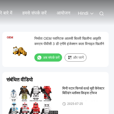
े बारे में
हमसे संपर्क करें
आयोजन
Hindi
निर्माता OEM प्लास्टिक आलसी बिल्ली खिलौना आकृति
कस्टम पीवीसी 3 डी एनीमे इंजेक्शन कला विनाइल खिलौने
अब संपर्क करें
और जानें
संबंधित वीडियो
मिनी स्टार फिगर्स वर्ल्ड मूवी कैरेक्टर
बिल्डिंग ब्लॉक्स किड्स टॉयज
कस्टम प्लास्टिक खिलौना/पीवीसी
2025-07-25
खिलौना
00:09