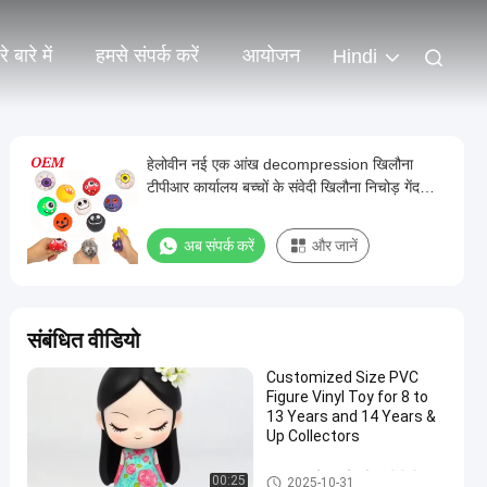
े बारे में
हमसे संपर्क करें
आयोजन
Hindi
हेलोवीन नई एक आंख decompression खिलौना
टीपीआर कार्यालय बच्चों के संवेदी खिलौना निचोड़ गेंद
खिलौना
अब संपर्क करें
और जानें
संबंधित वीडियो
Customized Size PVC
Figure Vinyl Toy for 8 to
13 Years and 14 Years &
Up Collectors
कस्टम प्लास्टिक खिलौना/पीवीसी
00:25
2025-10-31